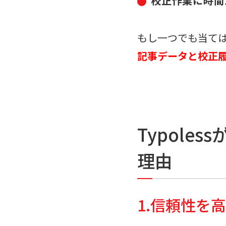
校正作業に時間
もし一つでも当て
記事データと校正履歴
Typol
理由
1.信頼性を