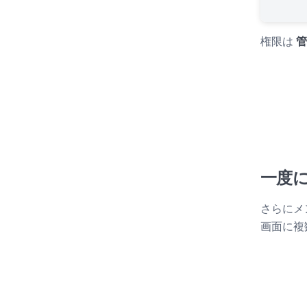
権限は
管
一度
さらにメ
画面に複