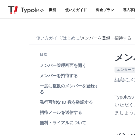
機能
使い方ガイド
料金プラン
導入事
使い方ガイド
/
はじめに
/
メンバーを登録・招待する
目次
メン
メンバー管理画面を開く
エンタープ
メンバーを招待する
組織にメ
一度に複数のメンバーを登録す
る
Typo
発行可能な ID 数を確認する
いただく
招待メールを送信する
ましょう
無料トライアルについて